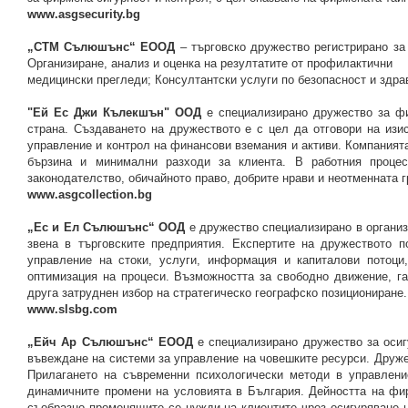
www.asgsecurity.bg
„СТМ Сълюшънс“ ЕООД
– търговско дружество регистрирано за
Организиране, анализ и оценка на резултатите от профилактични
медицински прегледи; Консултантски услуги по безопасност и здра
"Ей Ес Джи Кълекшън" ООД
е специализирано дружество за фи
страна. Създаването на дружеството е с цел да отговори на изи
управление и контрол на финансови вземания и активи. Компанията
бързина и минимални разходи за клиента. В работния процес
законодателство, обичайното право, добрите нрави и неотменната г
www.asgcollection.bg
„Ес и Ел Сълюшънс“ ООД
е дружество специализирано в организа
звена в търговските предприятия. Експертите на дружеството п
управление на стоки, услуги, информация и капиталови потоци
оптимизация на процеси. Възможността за свободно движение, га
друга затруднен избор на стратегическо географско позициониране.
www.slsbg.com
„Ейч Ар Сълюшънс“ ЕООД
е специализирано дружество за осиг
въвеждане на системи за управление на човешките ресурси. Друже
Прилагането на съвременни психологически методи в управлени
динамичните промени на условията в България. Дейността на фи
съобразно променящите се нужди на клиентите чрез осигуряване н