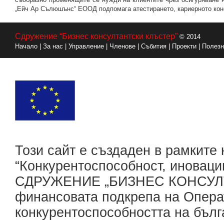
„Ейч Ар Сълюшънс“ ЕООД подпомага атестирането, кариерното конс
Сдружение “Бизнес консултантски клъстер”
© 2014
Начало
|
За нас
|
Управление
|
Членове
|
Събития
|
Проекти
|
Полезн
Този сайт е създаден в рамките
“Конкурентоспособност, иноваци
СДРУЖЕНИЕ „БИЗНЕС КОНСУЛТ
финансовата подкрепа на Опера
конкурентоспособността на бълг