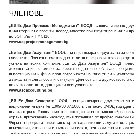
ЧЛЕНОВЕ
„Ей Ес Джи Проджект Мениджмънт” ЕООД
- специализирано друж
и мониторинг на проекти, посредничество при кредитиране и/или п
по ЗОП и/или ПМС118.
www.asgprojectmanagement.bg
„Ей Ес Джи Акаунтинг“ ЕООД
- специализирано дружество за счет
клиентите. Прецизно счетоводно отчитане, вярно и точно предс
успеха на всяка компания. „Ей Ес Джи Акаунтинг“ ЕООД предо
документация, следене за коректно данъчно облагане, социал
инвестиционни и финансови потребности на клиенти си и дългосро
държавни и финансови институции. Дейността на дружеството е съ
на счетоводството, данъците и осигуряването.
www.asgaccounting.bg
„Ей Ес Джи Секюрити” ООД
- специализирано дружество за с
национален лиценз № 1309/30.07.2008 г. съгласно ЗЧОД издаден 
цялата страна. Управлението се осъществява от високо образован
охрана, притежаващи необходимия потенциал от професионални зна
Фирмата предлага широк спектър от охранителни услуги и осъщес
помещения, стопански и търговски обекти, невъоръжена и въоръже
за фирмена сигурност и контрол, с цел опазване на фирмената тай